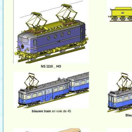
NS 1110 _ HO
blauwe tram
en voie de 45
Bla