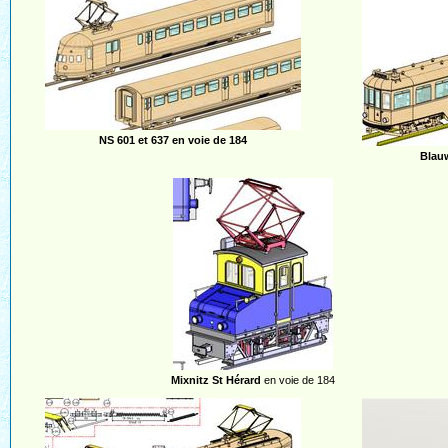
NS 601 et 637 en voie de 184
Blau
Mixnitz St Hérard
en voie de 184