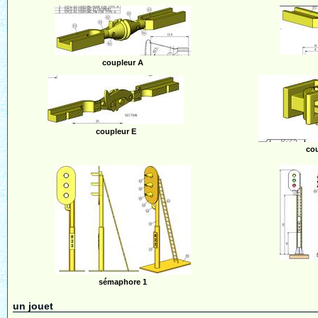
coupleur A
coupleur E
co
sémaphore 1
un jouet